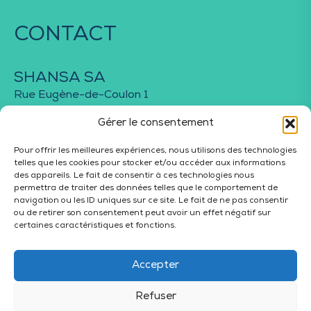
CONTACT
SHANSA SA
Rue Eugène-de-Coulon 1
2022 Bevaix
Gérer le consentement
Pour offrir les meilleures expériences, nous utilisons des technologies
telles que les cookies pour stocker et/ou accéder aux informations
des appareils. Le fait de consentir à ces technologies nous
permettra de traiter des données telles que le comportement de
navigation ou les ID uniques sur ce site. Le fait de ne pas consentir
+41 32 753 10 00
ou de retirer son consentement peut avoir un effet négatif sur
certaines caractéristiques et fonctions.
info@shansa.ch
Accepter
Shansa Med
Shansa Immo
Shansa Invest
Refuser
Prestations
Soutien