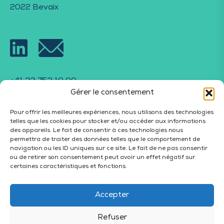
2022 Bevaix
+41 32 753 10 00
Gérer le consentement
info@shansa.ch
HORAIRES
Pour offrir les meilleures expériences, nous utilisons des technologies
telles que les cookies pour stocker et/ou accéder aux informations
des appareils. Le fait de consentir à ces technologies nous
permettra de traiter des données telles que le comportement de
Du lundi au vendredi
navigation ou les ID uniques sur ce site. Le fait de ne pas consentir
08h30 – 12h30 13h00 – 17h30
ou de retirer son consentement peut avoir un effet négatif sur
certaines caractéristiques et fonctions.
Accepter
Shansa Med
Shansa Immo
Shansa Invest
Refuser