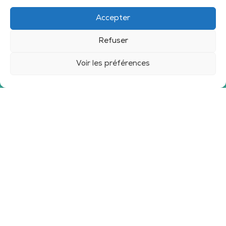
Accepter
Refuser
Voir les préférences
CONTACT
SHANSA SA
Rue Eugène-de-Coulon 1
2022 Bevaix
+41 32 753 10 00
info@shansa.ch